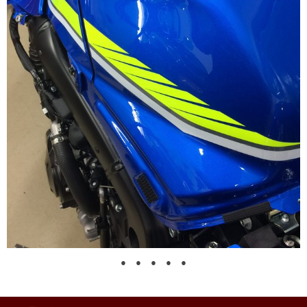
●
●
●
●
●