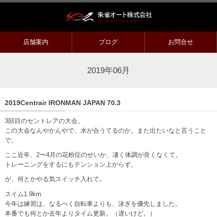
店舗案内
ブログ
お問合せ
2019年06月
2019Centrair IRONMAN JAPAN 70.3
3回目のセントレアの大会。
この大会なんやかんやで、水が合うてるのか。また出たいなと言うこと
で。
ここ近年、2〜4月の花粉症のせいか、凄く体調が良くなくて。
トレーニングをするにもテンション上がらず。
が、何とかやる気スイッチ入れて。
スイム1.9km
今年は練習は、なるべく自転車よりも、泳ぎを優先しました。
本番でも何とか去年よりタイム更新。（遅いけど。）