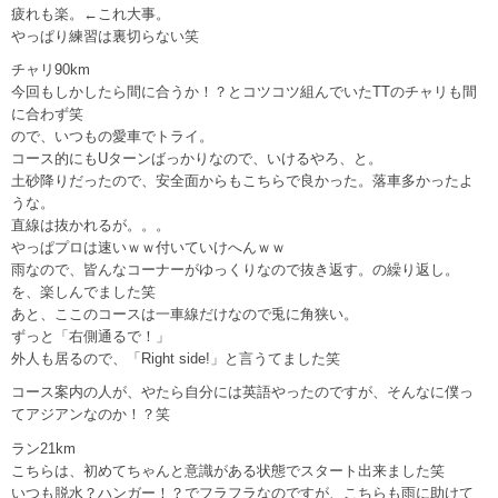
疲れも楽。←これ大事。
やっぱり練習は裏切らない笑
チャリ90km
今回もしかしたら間に合うか！？とコツコツ組んでいたTTのチャリも間
に合わず笑
ので、いつもの愛車でトライ。
コース的にもUターンばっかりなので、いけるやろ、と。
土砂降りだったので、安全面からもこちらで良かった。落車多かったよ
うな。
直線は抜かれるが。。。
やっぱプロは速いｗｗ付いていけへんｗｗ
雨なので、皆んなコーナーがゆっくりなので抜き返す。の繰り返し。
を、楽しんでました笑
あと、ここのコースは一車線だけなので兎に角狭い。
ずっと「右側通るで！」
外人も居るので、「Right side!」と言うてました笑
コース案内の人が、やたら自分には英語やったのですが、そんなに僕っ
てアジアンなのか！？笑
ラン21km
こちらは、初めてちゃんと意識がある状態でスタート出来ました笑
いつも脱水？ハンガー！？でフラフラなのですが、こちらも雨に助けて