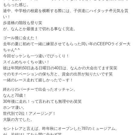
もらった感じ。
途中、中学校の校庭を横断する際には、子供達にハイタッチ🤚元気を貰
い！
歩道橋の階段も登り笑
が、なんとか最後まで切れる事なく完走。
ゴール後に会えた！
去年の夏に初めて一緒に練習させてもらった同い年のCEEPOライダー大
ちゃん^ ^
今回ゼッケンも一つ違いでびっくり！
スイムめちゃくちゃ速い！
彼は年間約50日ある日曜日の40日は、なんかの大会出てます笑笑
そのモチベーションの保ち方と、資金の出所が知りたいです笑
一緒のレース走れて嬉しかったで～す！
終わりのパーチーで出会ったオッチャン。
なんと70歳！
30年後に走れ！って言われても無理やわ笑笑
ホンマ凄い。
世代別で2位！アメージング！
大阪の方でした。
セントレアと言えば、昨年秋にオープンした787のミュージアム。
が、片付けしてたら間に合わず笑