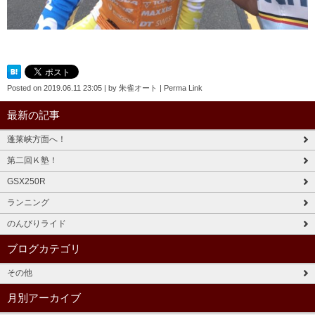
Posted on
2019.06.11 23:05
|
by
朱雀オート
|
Perma Link
最新の記事
蓬莱峡方面へ！
第二回Ｋ塾！
GSX250R
ランニング
のんびりライド
ブログカテゴリ
その他
月別アーカイブ