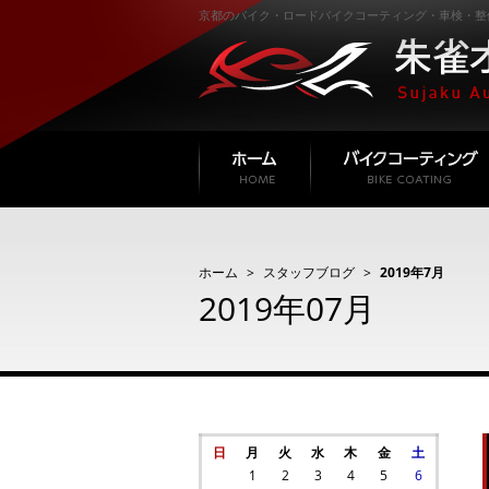
京都のバイク・ロードバイクコーティング・車検・整
ホーム
スタッフブログ
2019年7月
2019年07月
日
月
火
水
木
金
土
1
2
3
4
5
6