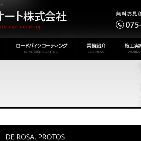
備
S
DE ROSA. PROTOS