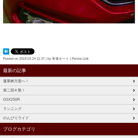
Posted on
2019.03.24 11:37
|
by
朱雀オート
|
Perma Link
最新の記事
蓬莱峡方面へ！
第二回Ｋ塾！
GSX250R
ランニング
のんびりライド
ブログカテゴリ