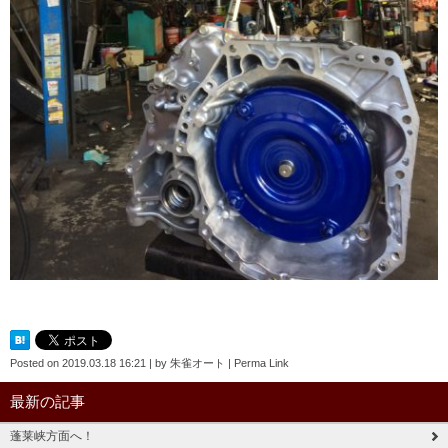
Posted on
2019.03.18 16:21
|
by
朱雀オート
|
Perma Link
最新の記事
蓬莱峡方面へ！