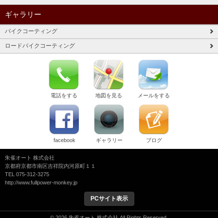
ギャラリー
バイクコーティング
ロードバイクコーティング
電話をする
地図を見る
メールをする
facebook
ギャラリー
ブログ
朱雀オート 株式会社
京都府京都市南区吉祥院内河原町１１
TEL 075-312-3275
http://www.fullpower-monkey.jp
PCサイト表示
© 2026 朱雀オート 株式会社 All Rights Reserved.