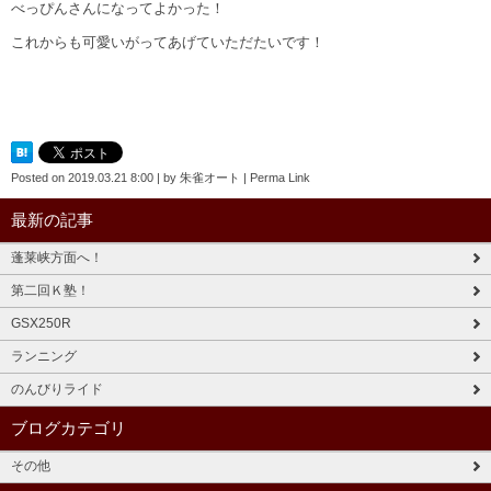
べっぴんさんになってよかった！
これからも可愛いがってあげていただたいです！
Posted on
2019.03.21 8:00
|
by
朱雀オート
|
Perma Link
最新の記事
蓬莱峡方面へ！
第二回Ｋ塾！
GSX250R
ランニング
のんびりライド
ブログカテゴリ
その他